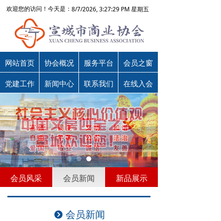
8/7/2026, 3:27:29 PM 星期五
欢迎您的访问！今天是：
网站首页
协会概况
服务平台
会员之窗
党建工作
新闻中心
联系我们
在线入会
会员风采
会员新闻
新品展示
会员新闻
뀹