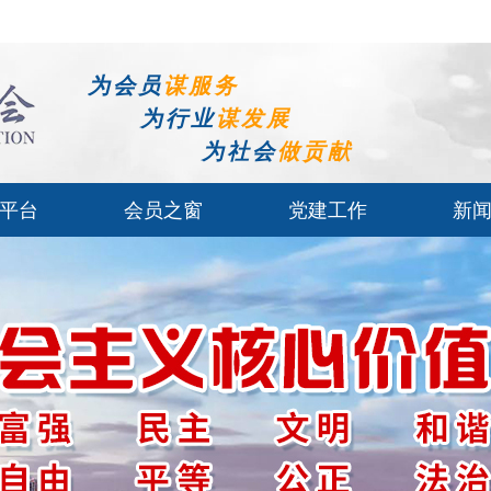
为会员
谋服务
为行业
谋发展
为社会
做贡献
平台
会员之窗
党建工作
新