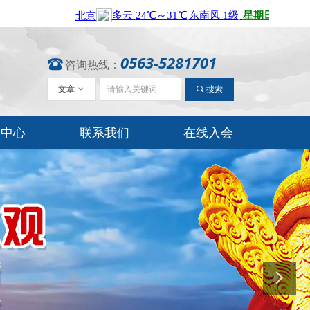
0563-5281701
뀰
咨询热线：
文章
ꀁ
끠
搜索
闻中心
联系我们
在线入会