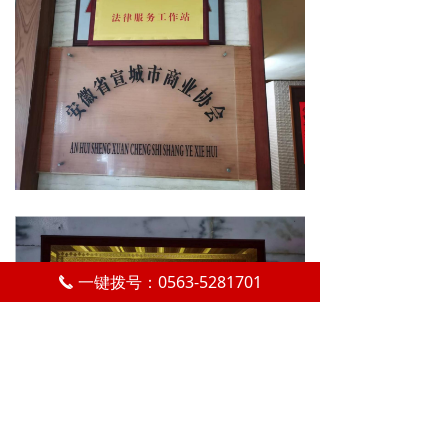
一键拨号：0563-5281701
끅