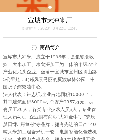
宣城市大冲米厂
创建时间：
2023年3月22日
12:43
ꁵ
商品简介
宣城市大冲米厂成立于1996年，是集粮食收
购、大米加工、粮食深加工为一体的市级农业
产业化龙头企业。坐落于宣城市宣州区响山路
5公里处，毗邻风景秀丽的夏渡森林公园、中
国扬子鳄繁殖中心。
法人代表：钟志强,企业占地面积10000㎡，
其中建筑面积6000㎡, 总资产2357万元。拥
有员工20人，各类专业技术人员3人，专业管
理人员4人。企业拥有商标“大冲金牛”、“梦辰
梦田”和“鳄鱼村”等品牌，拥有先进的日产140
吨大米加工组合米机一套，电脑智能化色选机
伍台，水磨抛光机叁台，拥有1套粮食烘干设